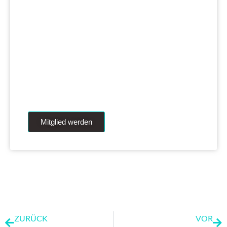
Werde Premium
Mitglied
Permanente Live-Updates, Zugriff auf unsere
iAnalytics Aktienanalysen und unsere
künstliche Intelligenz.
Mitglied werden
ZURÜCK
VOR