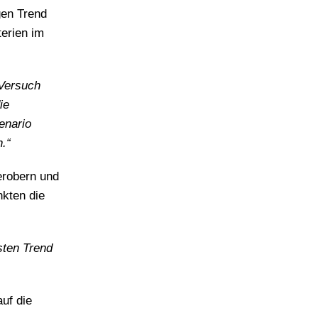
gen Trend
terien im
 Versuch
ie
enario
n.“
erobern und
nkten die
sten Trend
uf die