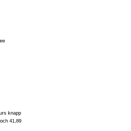
fee
urs knapp
noch 41,89