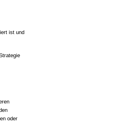
ert ist und
Strategie
eren
 den
nen oder