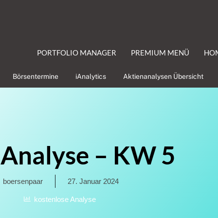
PORTFOLIO MANAGER
PREMIUM MENÜ
HO
Börsentermine
iAnalytics
Aktienanalysen Übersicht
Analyse – KW 5
boersenpaar
27. Januar 2024
kostenlose Analyse