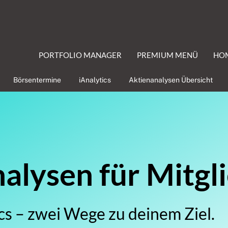
PORTFOLIO MANAGER
PREMIUM MENÜ
HO
Börsentermine
iAnalytics
Aktienanalysen Übersicht
lysen für Mitgl
cs – zwei Wege zu deinem Ziel.