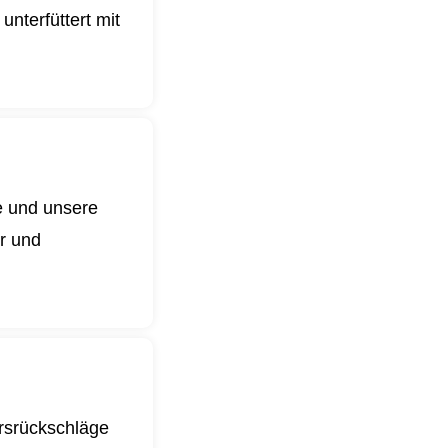
nterfüttert mit
e und unsere
er und
ursrückschläge