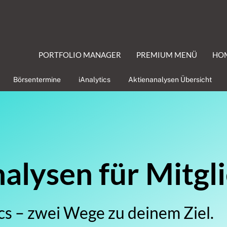
PORTFOLIO MANAGER
PREMIUM MENÜ
HO
Börsentermine
iAnalytics
Aktienanalysen Übersicht
lysen für Mitgl
cs – zwei Wege zu deinem Ziel.