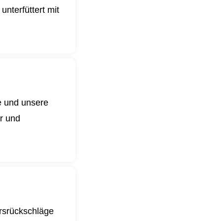
nterfüttert mit
e und unsere
er und
ursrückschläge