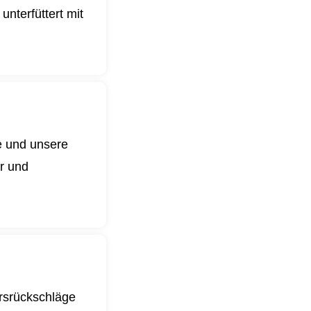
nterfüttert mit
e und unsere
er und
ursrückschläge