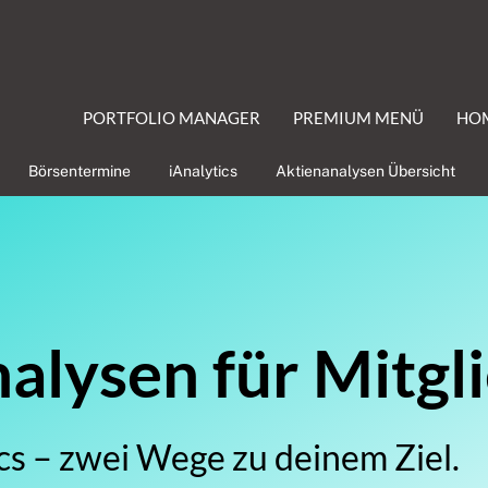
PORTFOLIO MANAGER
PREMIUM MENÜ
HO
Börsentermine
iAnalytics
Aktienanalysen Übersicht
lysen für Mitgl
cs – zwei Wege zu deinem Ziel.