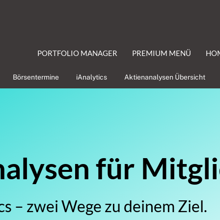
PORTFOLIO MANAGER
PREMIUM MENÜ
HO
Börsentermine
iAnalytics
Aktienanalysen Übersicht
lysen für Mitgl
cs – zwei Wege zu deinem Ziel.