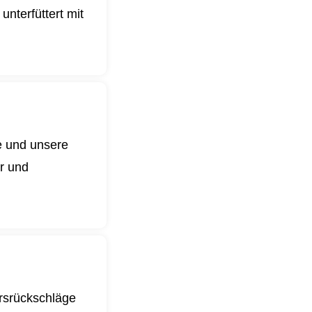
nterfüttert mit
e und unsere
er und
ursrückschläge