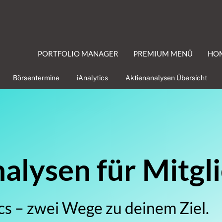
PORTFOLIO MANAGER
PREMIUM MENÜ
HO
Börsentermine
iAnalytics
Aktienanalysen Übersicht
lysen für Mitgl
cs – zwei Wege zu deinem Ziel.