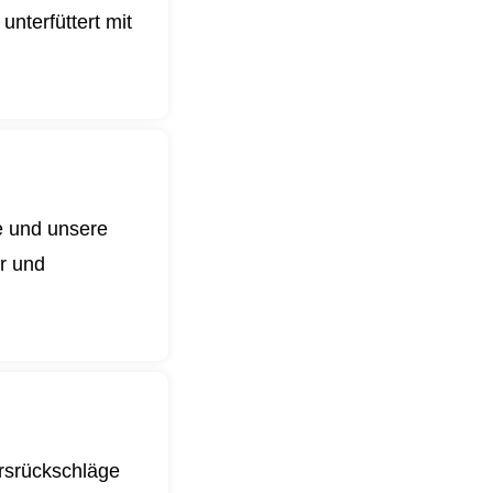
nterfüttert mit
e und unsere
er und
ursrückschläge