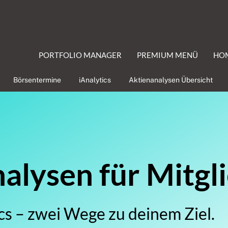
PORTFOLIO MANAGER
PREMIUM MENÜ
HO
Börsentermine
iAnalytics
Aktienanalysen Übersicht
lysen für Mitgl
cs – zwei Wege zu deinem Ziel.