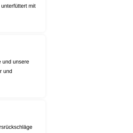
nterfüttert mit
e und unsere
er und
ursrückschläge