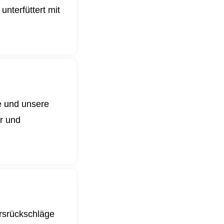
nterfüttert mit
e und unsere
er und
ursrückschläge