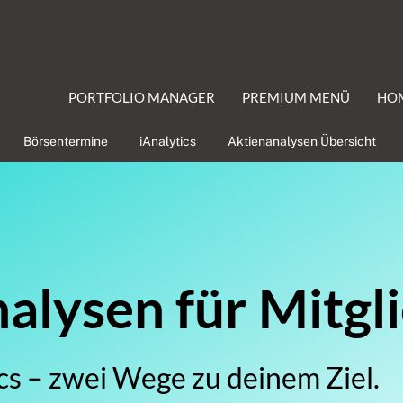
PORTFOLIO MANAGER
PREMIUM MENÜ
HO
Börsentermine
iAnalytics
Aktienanalysen Übersicht
lysen für Mitgl
cs – zwei Wege zu deinem Ziel.