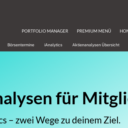
PORTFOLIO MANAGER
PREMIUM MENÜ
HO
Börsentermine
iAnalytics
Aktienanalysen Übersicht
lysen für Mitgl
cs – zwei Wege zu deinem Ziel.