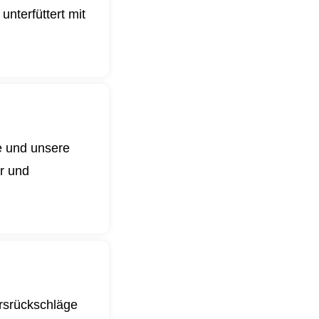
nterfüttert mit
e und unsere
er und
ursrückschläge